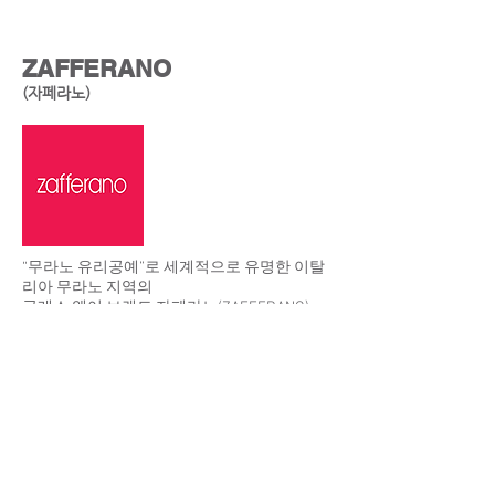
Show More
ZAFFERANO
(자페라노)
“무라노 유리공예”로 세계적으로 유명한 이탈
리아 무라노 지역의
글래스 웨어 브랜드 자페라노(ZAFFERANO).
현대적인 디자인과 입으로 불어 형태를 만드
는 베네치아 전통 유리 세공 기술로
최상급 크리스탈 글래스 웨어를 생산합니다.
SEDEC
전 매장은 조용한 분위기를 원하시는 고객님들의 요청에 따라
13세 미만 어린이
의 출입을 삼가하여 주십시오.
개인정보처리방침