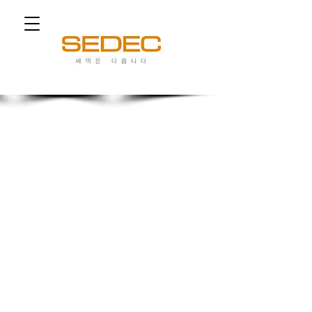
쎄덱은 다릅니다