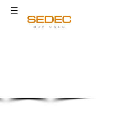
쎄덱은 다릅니다