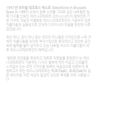
1997년 브러셀 데코포스 엑스포 (Decoforce in Brussels
Expo in 1997)
쇼에서 원목 소재를 그대로 살린 내추럴한 원
목 가구를 선보인 에쓰니크래프트 (Ethnicraft)의 컬렉션은 기
존 가구의 개념과 차별화된 에쓰니크래프트만의 가공하지 않은
아름다움과 실용성으로 전세계 디자이너의 마음을 한번에 사로
잡았습니다.
곡선 하나, 장식 하나 없는 극도의 미니멀한 디자인으로 나무 자
체의 아름다움을 최대한 부각시킴으로 현대적이고 모던한 공간
속에 활력을 불어 넣어주고 있는 내추럴 우드의 아름다움이 바
로 에쓰니크래프트만의 매력입니다.
'형태로 모던함을 표현하고 재료로 따뜻함을 표현한다'는 에쓰
니크래프트의 기본적인 디자인 철학에 따라 차갑고 단조롭게
느껴길수 있는 모던 디자인을 원목의 재질감으로 따뜻하게 표
현하고자 하는 에쓰니크래프트는
티크(Teak), 오크(Oak)
와 같
은 부드러운 자연 색감과 질감의 단단한 목재를 주로 사용합니
다.
인도네시아, 자바의 150년 이상 된 고재를 사용한 티크 컬렉션
은, 나무 자체에 오일을 함유하고 있어 색감과 재질감이 뛰어난
것이 특징입니다.
인도네시아 자바산 티크는 세계 최고의 퀄리티를 자랑하고 있
습니다.
에쓰니 크래프트는 인도네시아에 티크 컬렉션만을 전문으로 생
산하는 생산라인 갖추고 있으며 최상의 목재만을 수급하고 있
습니다.
티크 컬렉션은 왁스나 다른 스테인을 사용하지 않아 안전하며
그저 물과 비누만으로 유지, 보관할수 있는 편리함이 있으며 강
한 내구성과 실,내외 모두 사용이 적합한 실용성을 갖고 있습니