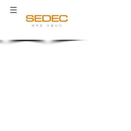
쎄덱은 다릅니다