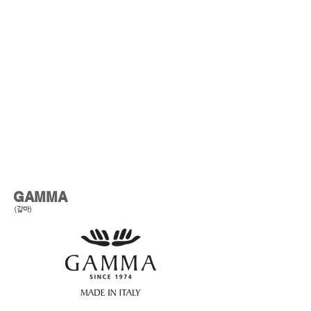
Show More
GAMMA
(감마)