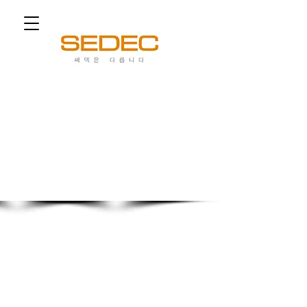
쎄덱은 다릅니다