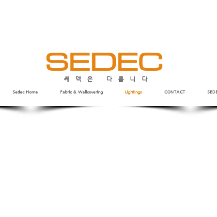
쎄덱은 다릅니다
Sedec Home
Fabric & Wallcovering
Lightings
CONTACT
SED