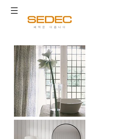
쎄덱은 다릅니다