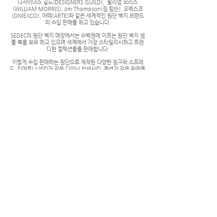
디자이너스 길드(DESIGNERS GUILD), 윌리엄 모리스
(WILLIAM MORRIS), Jim Thompson(짐 탐슨), 오멕스코
(OMEXCO), 아떼(ARTE)와 같은 세계적인 원단 벽지 브랜드
의 수입 판매를 하고 있습니다.
SEDEC의 원단 벽지 매장에서는 수백권에 이르는 원단 벽지 샘
플 북을 보유 하고 있으며 세계에서 가장 스타일리시하고 트렌
디한 컬렉션들을 판매합니다.
이렇게 수입 판매하는 원단으로 제작된 다양한 침구와 스프레
드, 티매트나 냅킨과 같은 다이닝 악세사리, 쿠션과 같은 완제품
도 함께 만날수 있는 토탈 홈 인테리어 플레이스가 바로 SEDEC
입니다.
We import and sell globally renowned fabric and
wallpaper brands such as Designers Guild, William
Morris, Jim Thompson, Omexco, and Arte.
At SEDEC’s fabric and wallpaper showroom, we
house hundreds of sample books and offer some
of the most stylish and trendsetting collections
from around the world.
SEDEC
전 매장은 조용한 분위기를 원하시는 고객님들의 요청에 따라
13세 미만 어린이
의 출입을 삼가하여 주십시오.
개인정보처리방침