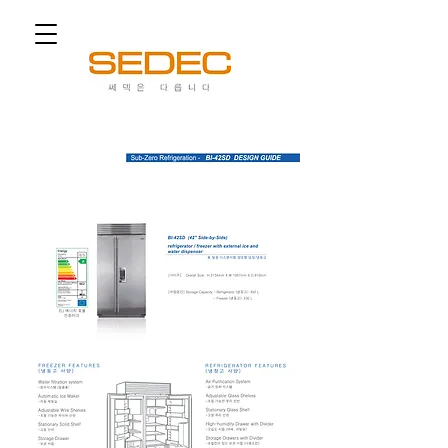
쎄덱은 다릅니다