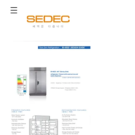
쎄덱은 다릅니다