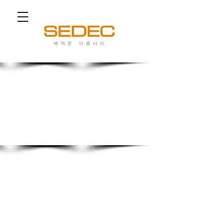
쎄덱은 다릅니다