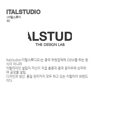
ITALSTUDIO
(이탈스튜디
오)
Italstudio(이탈스튜디오)는 중국 하청업체에 OEM을 하는 방
식이 아니라
이탈리아인 설립자 자신이 직접 홍콩과 중국 광저우에 상주하
며 공장을 설립,
디자인과 생산, 품질 관리까지 모두 하고 있는 이탈리아 브랜드
이다.
어느 공간에나 편안하게 잘 어울리는 라운지체어 JENSEN (젠
슨)과
데스크체어 VERA (베라), 다이닝 체어 MINA (미나)는 이탈리
아 모던 감성을 담은 디자인과 합리적인 가격대가 매력적이다.
SEDEC
전 매장은 조용한 분위기를 원하시는 고객님들의 요청에 따라
13세 미만 어린이
의 출입을 삼가하여 주십시오.