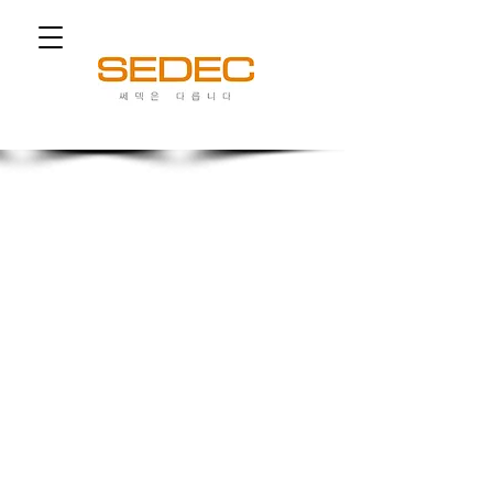
쎄덱은 다릅니다